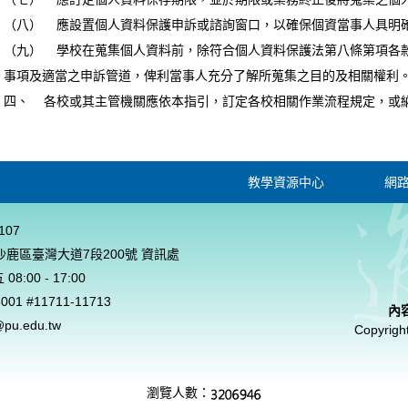
（八） 應設置個人資料保護申訴或諮詢窗口，以確保個資當事人具明
（九） 學校在蒐集個人資料前，除符合個人資料保護法第八條第項各
事項及適當之申訴管道，俾利當事人充分了解所蒐集之目的及相關權利
四、 各校或其主管機關應依本指引，訂定各校相關作業流程規定，或
教學資源中心
網
107
市沙鹿區臺灣大道7段200號 資訊處
8:00 - 17:00
8001 #11711-11713
內
pu.edu.tw
Copyrigh
瀏覽人數：