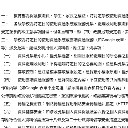
一、 教育部為保護教職員、學生、家長之權益，特訂定學校使用資通
二、 各級學校為特定目的使用資通系統或服務蒐集、處理及利用教職
規定並參酌本注意事項辦理。但各直轄市、縣（市）政府另有規定者，
三、 學校為特定目的使用資通系統或雲端資通服務（如Google 表單、Micr
等）涉及蒐集、處理及利用個人資料者，應注意下列事項：
（一） 資料蒐集最小化：僅蒐集適當、相關且限於處理目的所必要之
（二） 資料處理及利用：不得逾越特定目的之必要範圍，並應與蒐集
（三） 存取控制：應注意檔案存取權限設定，應採最小權限原則，僅
（四） 使用雲端資通服務者，應詳閱設定內容，不宜使用者共同編輯
作答內容（如Google 表單不應勾選「顯示摘要圖表和其他作答內容
公佈前應確實做好相關設定檢查，並實際操作測試，確認無誤後再行發
（五） 傳輸之機密性：網路傳輸應採用網站安全傳輸通訊協定（HTTPS）
（六） 資料儲存安全：如涉及蒐集個人資料保護法第六條之個人資料
存應符合個人資料保護法第十八條及第二十七條資料儲存安全措施之規
（七） 應訂定個人資料保存期限，並於期限或業務終止後將蒐集之個